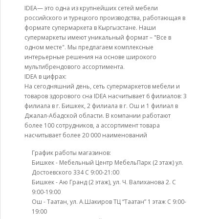
IDEA— это одна из крупнейших сетей мебели
российского и турецкого производства, работающая в
формате супермаркета в Кыргызстане. Наши
супермаркеты имеют уникальный формат – "Все в
одном месте". Мы предлагаем комплексные
интерьерные решения на основе широкого
мультибрендового ассортимента.
IDEA в цифрах:
На сегодняшний день, сеть супермаркетов мебели и
товаров здорового сна IDEA насчитывает 6 филиалов: 3
филиала в г. Бишкек, 2 филиала в г. Ош и 1 филиал в
Джалал-Абадской области. В компании работают
более 100 сотрудников, а ассортимент товара
насчитывает более 20 000 наименований
График работы магазинов:
Бишкек - Мебельный Центр МебельПарк (2 этаж) ул.
Достоевского 334 С 9:00-21:00
Бишкек - Аю Гранд (2 этаж), ул. Ч. Валиханова 2. С
9:00-19:00
Ош - Таатан, ул. А.Шакиров ТЦ “Таатан” 1 этаж С 9:00-
19:00