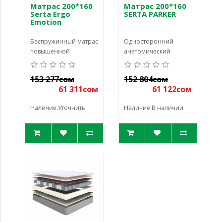
Матрас 200*160
Матрас 200*160
Serta Ergo
SERTA PARKER
Emotion
Беспружинный матрас
Односторонний
повышенной
анатомический
комфортности Serta
матрас Parker
Ergo Emotion
воплощает все
153 277сом
152 804сом
разработан
преимущества
61 311сом
61 122сом
специально для
линейки Serta. Блок
использован
независимых
Наличие:Уточнить
Наличие:В наличии