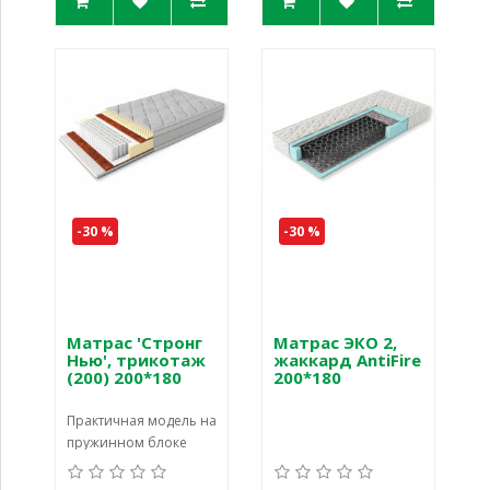
-30 %
-30 %
Матрас 'Стронг
Матрас ЭКО 2,
Нью', трикотаж
жаккард AntiFire
(200) 200*180
200*180
Практичная модель на
пружинном блоке
'Multipocket', у матраса
использованы разные