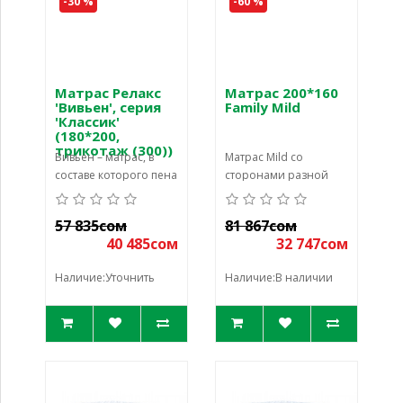
-30 %
-60 %
Матрас Релакс
Матрас 200*160
'Вивьен', серия
Family Mild
'Классик'
(180*200,
трикотаж (300))
Вивьен – матрас, в
Матрас Mild со
составе которого пена
сторонами разной
с массажным
жесткости: более
эффектом в сочетании
упругая (жесткая) –
57 835сом
81 867сом
с натуральным
сторона на основе
40 485сом
32 747сом
кокосовым во
искусственног
Наличие:Уточнить
Наличие:В наличии