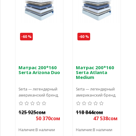
-60 %
-60 %
Матрас 200*160
Матрас 200*160
Serta Arizona Duo
Serta Atlanta
Medium
Serta — легендарный
Serta — легендарный
американский бренд,
американский бренд,
который более 90 лет
который более 90 лет
является главным
является главным
125 925сом
118 844сом
новатором в области
новатором в области
50 370сом
47 538сом
сн
сн
Наличие:В наличии
Наличие:В наличии