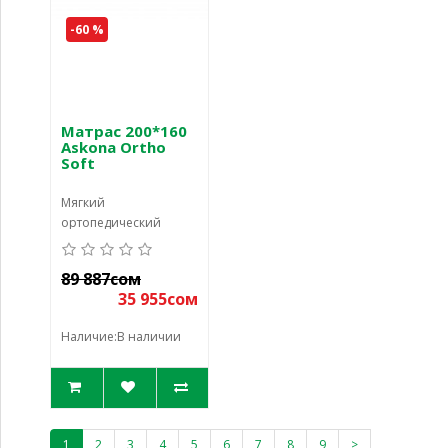
-60 %
Матрас 200*160
Askona Ortho
Soft
Мягкий
ортопедический
матрас Ortho Soft
разработан для
89 887сом
здорового сна, снятия
35 955сом
напряжений и боли в
спи
Наличие:В наличии
1
2
3
4
5
6
7
8
9
>