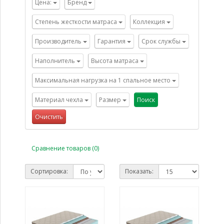
Цена:
Бренд
Степень жесткости матраса
Коллекция
Производитель
Гарантия
Срок службы
Наполнитель
Высота матраса
Максимальная нагрузка на 1 спальное место
Материал чехла
Размер
Поиск
Очистить
Сравнение товаров (0)
Сортировка:
Показать: