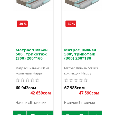
-30 %
-30 %
Матрас 'Вивьен
Матрас 'Вивьен
500', трикотаж
500', трикотаж
(300) 200*160
(300) 200*180
Матрас Вивьен 500 из
Матрас Вивьен 500 из
коллекции Happy
коллекции Happy
Dream — это
Dream — это
универсальная и
универсальная и
60 942сом
67 985сом
надежная модель,
надежная модель,
42 659сом
47 590сом
которая подойдет в
которая подойдет в
Наличие:В наличии
Наличие:В наличии