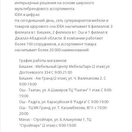
интерьерные решения на основе широкого
мультибрендового ассортимента.
IDEA в цифрах:
На сегодняшний день, сеть супермаркетов мебели и
товаров здорового сна IDEA насчитывает 6 филиалов: 3
филиала в г. Бишкек, 2 филиала в г. Ош и 1 филиал в
Джалал-Абадской области. В компании работают
более 100 сотрудников, а ассортимент товара
насчитывает более 20 000 наименований
График работы магазинов:
Бишкек - Мебельный Центр МебельПарк (2 этаж) ул.
Достоевского 334 С 9:00-21:00
Бишкек - Аю Гранд (2 этаж), ул. Ч. Валиханова 2. С
9:00-19:00
Ош - Таатан, ул. А.Шакиров ТЦ “Таатан” 1 этаж С 9:00-
19:00
Ош - Радуга, ул. Карасуйская 8 “Радуга” С 9:00-19:00
Ош - ТЦ МК Гранд, ул. Т. Касымбекова, 8Г\1 с 10:00-
20:00
Манас - Стройпарк, ул. Б.Алыкулова 1, ТЦ
"Стройпарк" (2 этаж) с 9:00-19:00