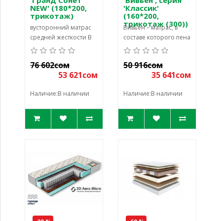
'Гранд Сонет
'Вивьен', серия
NEW' (180*200,
'Классик'
трикотаж)
(160*200,
трикотаж (300))
вусторонний матрас
Вивьен – матрас, в
средней жесткости В
составе которого пена
основе матраса 'Гранд
с массажным
Сонет' – увеличенный
эффектом в сочетании
76 602сом
50 916сом
блок независимых п
с натуральным
53 621сом
35 641сом
кокосовым во
Наличие:В наличии
Наличие:В наличии